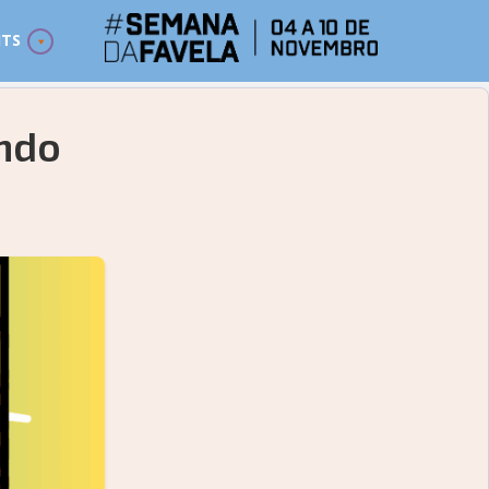
ITS
ndo