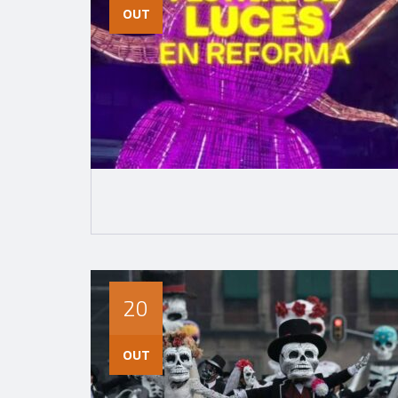
OUT
20
OUT