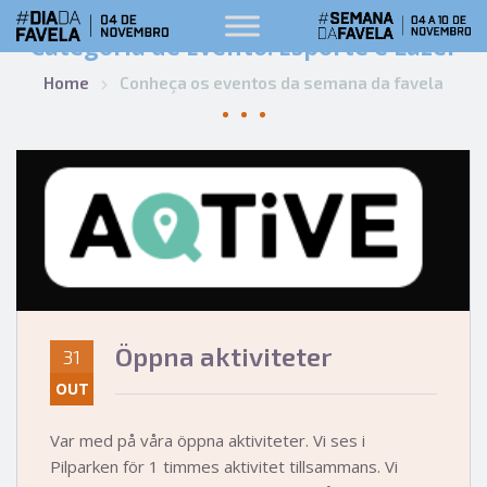
Categoria de Evento:
Esporte e Lazer
Home
Conheça os eventos da semana da favela
Öppna aktiviteter
31
OUT
Var med på våra öppna aktiviteter. Vi ses i
Pilparken för 1 timmes aktivitet tillsammans. Vi